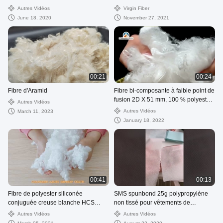
protection
polyester de CDP
Autres Vidéos
Virgin Fiber
June 18, 2020
November 27, 2021
00:21
00:24
Fibre d'Aramid
Fibre bi-composante à faible point de
fusion 2D X 51 mm, 100 % polyester,
Autres Vidéos
blanc
Autres Vidéos
March 11, 2023
January 18, 2022
00:41
00:13
Fibre de polyester siliconée
SMS spunbond 25g polypropylène
conjuguée creuse blanche HCS
non tissé pour vêtements de
3D*64MM
protection
Autres Vidéos
Autres Vidéos