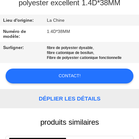
VISITE
polyester excellent 1.4D*38MM
D'USINE
Lieu d'origine:
La Chine
CONTRÔLE
Numéro de
1.4D*38MM
modèle:
DE
Surligner:
,
fibre de polyester dyeable
QUALITÉ
,
fibre cationique de bosilun
Fibre de polyester cationique fonctionnelle
CONTACTEZ-
CONTACT!
NOUS
DÉPLIER LES DÉTAILS
NOUVELLES
CAS
produits similaires