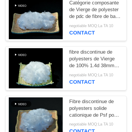
PLAN
Catégorie composante
de Vierge de polyester
DU
de pdc de fibre de bas
SITE
Bi cationique de fonte
negotiable MOQ:La TA 10
CONTACT
PRIVACY
POLICY
fibre discontinue de
polyesters de Vierge
de 100% 1.4d 38mm
Ecdp ECDP PSF pour
negotiable MOQ:La TA 10
le fil cationique
CONTACT
Fibre discontinue de
polyesters solide
cationique de Psf pour
tourner 1.4d 38mm
negotiable MOQ:La TA 10
CONTACT