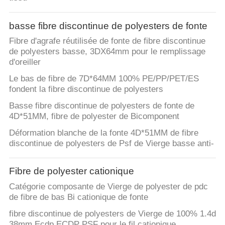
VISITE
D'USINE
basse fibre discontinue de polyesters de fonte
Fibre d'agrafe réutilisée de fonte de fibre discontinue
CONTRÔLE
de polyesters basse, 3DX64mm pour le remplissage
d'oreiller
DE
Le bas de fibre de 7D*64MM 100% PE/PP/PET/ES
QUALITÉ
fondent la fibre discontinue de polyesters
Basse fibre discontinue de polyesters de fonte de
CONTACTEZ-
4D*51MM, fibre de polyester de Bicomponent
NOUS
Déformation blanche de la fonte 4D*51MM de fibre
discontinue de polyesters de Psf de Vierge basse anti-
NOUVELLES
Fibre de polyester cationique
Catégorie composante de Vierge de polyester de pdc
CAS
de fibre de bas Bi cationique de fonte
fibre discontinue de polyesters de Vierge de 100% 1.4d
38mm Ecdp ECDP PSF pour le fil cationique