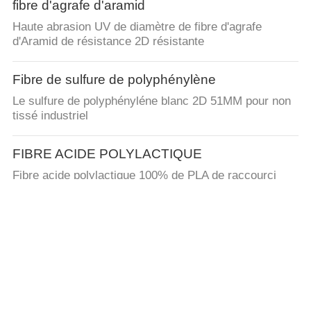
fibre d'agrafe d'aramid
Haute abrasion UV de diamètre de fibre d'agrafe
d'Aramid de résistance 2D résistante
Fibre de sulfure de polyphénylène
Le sulfure de polyphényléne blanc 2D 51MM pour non
tissé industriel
FIBRE ACIDE POLYLACTIQUE
Fibre acide polylactique 100% de PLA de raccourci
biodégradable pour la fabrication de papier
Fibre d'agrafe visqueuse
Fibre d'agrafe visqueuse ignifuge avec la couleur crue
blanche/jaune
Fibre de polyester conjuguée par cavité de