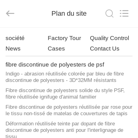
-
2026
CHANGSHU
AZURE
Plan du site
IMP&EXP
CO.LTD.
All
Rights
MAISON
Reserved.
société
Factory Tour
Quality Control
News
Cases
Contact Us
PRODUITS
fibre discontinue de polyesters de psf
VIDÉOS
Indigo - abrasion réutilisée colorée par bleu de fibre
discontinue de polyesters - 3D*32MM résistants
AU
Fibre discontinue de polyesters solide du style PSF,
fibre réutilisée ignifuge d'animal familier
SUJET
Fibre discontinue de polyesters réutilisée par rose pour
DE
le tissu non-tissé de matelas de couvertures de tapis
NOUS
Déformation réutilisée teinte par dopant de fibre
discontinue de polyesters anti pour l'interlignage de
tissu