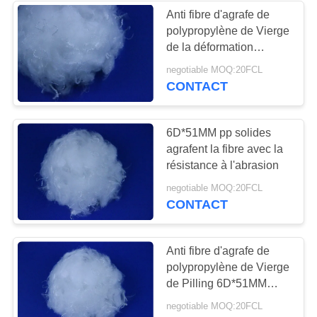
Anti fibre d'agrafe de
polypropylène de Vierge
6
de la déformation
Fibre d'agrafe
6D*64MM pour la
negotiable MOQ:20FCL
rotation
CONTACT
visqueuse
6D*51MM pp solides
agrafent la fibre avec la
résistance à l'abrasion
17
negotiable MOQ:20FCL
CONTACT
Fibre de polyester
conjuguée par
Anti fibre d'agrafe de
polypropylène de Vierge
cavité de Siliconized
de Pilling 6D*51MM
pour le géotextile
negotiable MOQ:20FCL