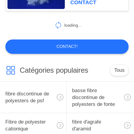
CONTACT
34
Nonwoven de
loading...
polypropylène
CONTACT!
Catégories populaires
Tous
22
Fibre d'agrafe de
basse fibre
fibre discontinue de
polypropylène
discontinue de
polyesters de psf
polyesters de fonte
Fibre de polyester
fibre d'agrafe
cationique
d'aramid