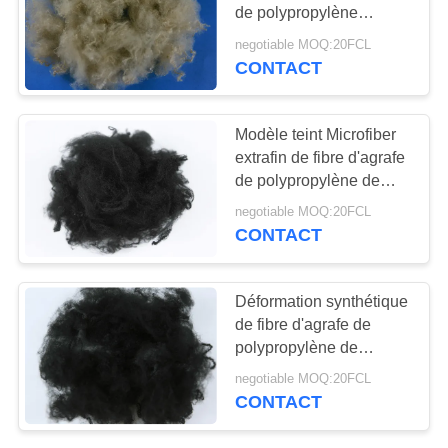
PLAN
de polypropylène
DU
résistante à la chaleur
negotiable MOQ:20FCL
SITE
CONTACT
20
Fibre de sulfure de
PRIVACY
Modèle teint Microfiber
polyphénylène
extrafin de fibre d'agrafe
POLICY
de polypropylène de
textile
negotiable MOQ:20FCL
CONTACT
13
Déformation synthétique
FIBRE ACIDE
de fibre d'agrafe de
polypropylène de
POLYLACTIQUE
catégorie d'aa anti- pour
negotiable MOQ:20FCL
l'asphalte
CONTACT