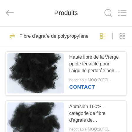
-
2026
CHANGSHU
AZURE
Produits
IMP&EXP
CO.LTD.
All
Rights
MAISON
Reserved.
79
Fibre d'agrafe de polypropylène
fibre discontinue de
PRODUITS
polyesters de psf
Haute fibre de la Vierge
pp de ténacité pour
VIDÉOS
l'aiguille perforée non -
tissé dans le noir
negotiable MOQ:20FCL
AU
CONTACT
15
SUJET
basse fibre
DE
Abrasion 100% -
catégorie de fibre
NOUS
discontinue de
d'agrafe de
polypropylène de noir
polyesters de fonte
negotiable MOQ:20FCL