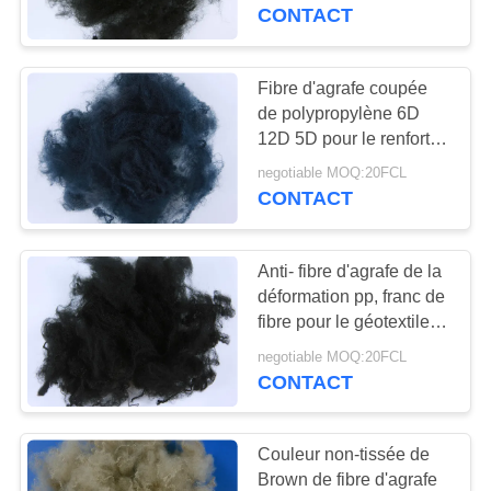
VISITE
résistante d'aa
CONTACT
D'USINE
Fibre d'agrafe coupée
22
CONTRÔLE
de polypropylène 6D
Fibre de polyester
12D 5D pour le renfort
DE
concret
cationique
negotiable MOQ:20FCL
QUALITÉ
CONTACT
CONTACTEZ-
Anti- fibre d'agrafe de la
NOUS
déformation pp, franc de
fibre pour le géotextile et
23
intérieur de voiture
NOUVELLES
negotiable MOQ:20FCL
fibre d'agrafe
CONTACT
d'aramid
CAS
Couleur non-tissée de
Brown de fibre d'agrafe