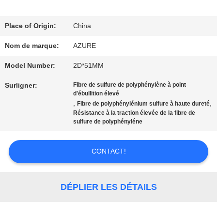
NOUS
Place of Origin:
China
VISITE
Nom de marque:
AZURE
D'USINE
Model Number:
2D*51MM
Surligner:
Fibre de sulfure de polyphénylène à point
CONTRÔLE
d'ébullition élevé
,
,
Fibre de polyphénylénium sulfure à haute dureté
DE
Résistance à la traction élevée de la fibre de
sulfure de polyphényléne
QUALITÉ
CONTACT!
CONTACTEZ-
DÉPLIER LES DÉTAILS
NOUS