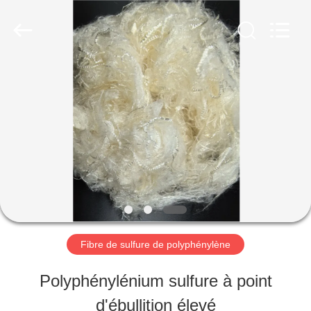
-
2026
CHANGSHU
AZURE
IMP&EXP
CO.LTD.
MAISON
All
Rights
Reserved.
PRODUITS
VIDÉOS
AU
Fibre de sulfure de polyphénylène
SUJET
Polyphénylénium sulfure à point
DE
d'ébullition élevé