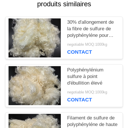
produits similaires
NOUVELLES
30% d'allongement de
CAS
la fibre de sulfure de
polyphényléne pour
une résistance à haute
negotiable MOQ:1000kg
PLAN
température
CONTACT
DU
Polyphénylénium
SITE
sulfure à point
d'ébullition élevé
PRIVACY
negotiable MOQ:1000kg
CONTACT
POLICY
Filament de sulfure de
polyphényléne de haute