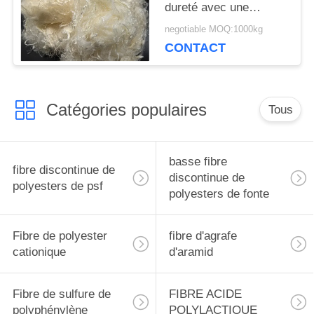
dureté avec une
excellente résistance
negotiable MOQ:1000kg
aux intempéries
CONTACT
Catégories populaires
Tous
basse fibre
fibre discontinue de
discontinue de
polyesters de psf
polyesters de fonte
Fibre de polyester
fibre d'agrafe
cationique
d'aramid
Fibre de sulfure de
FIBRE ACIDE
polyphénylène
POLYLACTIQUE