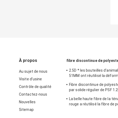
À propos
fibre discontinue de polyest
2.5D * les bouteilles d'animal
Au sujet de nous
51MM ont réutilisé la défor
Visite d'usine
fibre discontinue de polyeste
Fibre discontinue de polyeste
la rotation
Contrôle de qualité
par solide régulier de PSF 1
Contactez-nous
la rotation et le Nonwoven
La belle haute fibre de la té
Nouvelles
rouge a réutilisé la fibre de 
1.5d*38mm
Sitemap