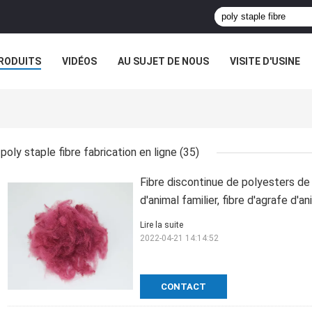
RODUITS
VIDÉOS
AU SUJET DE NOUS
VISITE D'USINE
CAS
poly staple fibre fabrication en ligne
(35)
Fibre discontinue de polyesters de f
d'animal familier, fibre d'agrafe d'an
Lire la suite
2022-04-21 14:14:52
CONTACT