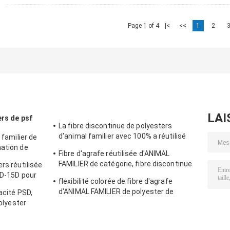
Page 1 of 4
|<
<<
1
2
LAI
ers de psf
La fibre discontinue de polyesters
d'animal familier avec 100% a réutilisé
 familier de
des flocons de bouteille d'ANIMAL
mation de
Fibre d'agrafe réutilisée d'ANIMAL
FAMILIER matériels
rs anti- pour
FAMILIER de catégorie, fibre discontinue
rs réutilisée
de polyesters non tissée 18D*65MM
.2D-15D pour
flexibilité colorée de fibre d'agrafe
d'ANIMAL FAMILIER de polyester de
nacité PSD,
1.5dx38mm bonne pour la rotation
polyester