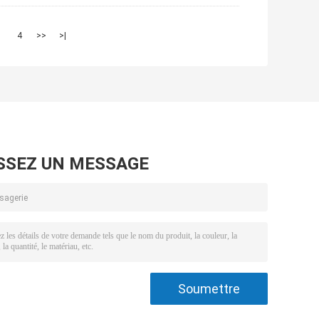
3
4
>>
>|
SSEZ UN MESSAGE