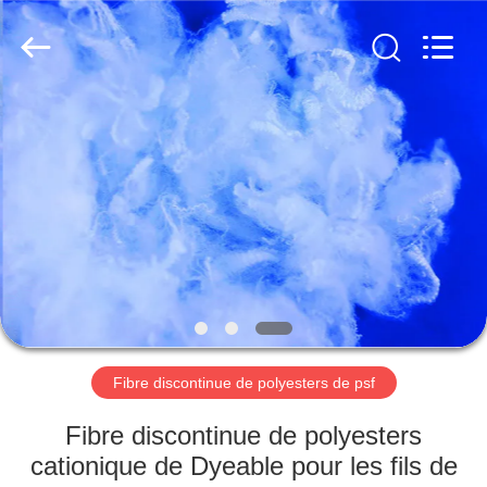
-
2026
CHANGSHU
AZURE
IMP&EXP
CO.LTD.
All
Rights
MAISON
Reserved.
PRODUITS
VIDÉOS
AU
SUJET
DE
Fibre discontinue de polyesters de psf
NOUS
Fibre discontinue de polyesters
cationique de Dyeable pour les fils de