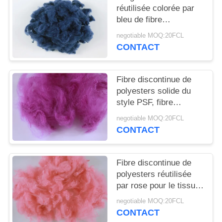
PLAN
réutilisée colorée par
DU
bleu de fibre
discontinue de
SITE
negotiable MOQ:20FCL
polyesters - 3D*32MM
CONTACT
résistants
PRIVACY
Fibre discontinue de
POLICY
polyesters solide du
style PSF, fibre
réutilisée ignifuge
negotiable MOQ:20FCL
d'animal familier
CONTACT
Fibre discontinue de
polyesters réutilisée
par rose pour le tissu
non-tissé de matelas
negotiable MOQ:20FCL
de couvertures de tapis
CONTACT