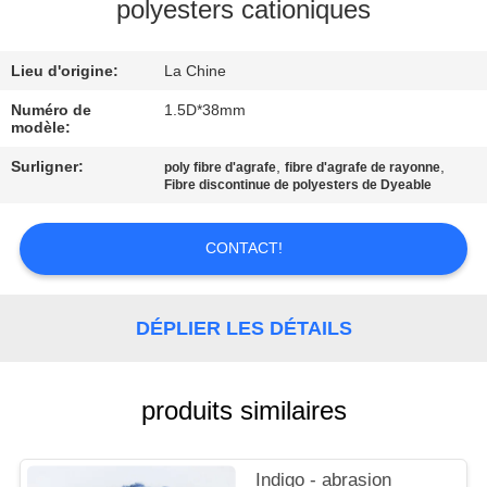
VISITE
polyesters cationiques
D'USINE
Lieu d'origine:
La Chine
CONTRÔLE
Numéro de
1.5D*38mm
modèle:
DE
Surligner:
,
,
poly fibre d'agrafe
fibre d'agrafe de rayonne
QUALITÉ
Fibre discontinue de polyesters de Dyeable
CONTACTEZ-
CONTACT!
NOUS
DÉPLIER LES DÉTAILS
NOUVELLES
produits similaires
CAS
Indigo - abrasion