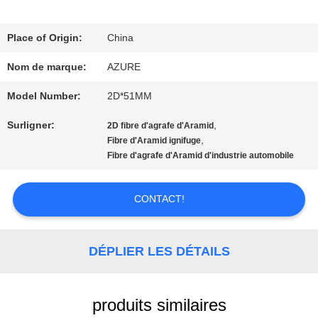
NOUS
Place of Origin:
China
VISITE
Nom de marque:
AZURE
D'USINE
Model Number:
2D*51MM
Surligner:
,
2D fibre d'agrafe d'Aramid
CONTRÔLE
,
Fibre d'Aramid ignifuge
Fibre d'agrafe d'Aramid d'industrie automobile
DE
QUALITÉ
CONTACT!
CONTACTEZ-
DÉPLIER LES DÉTAILS
NOUS
produits similaires