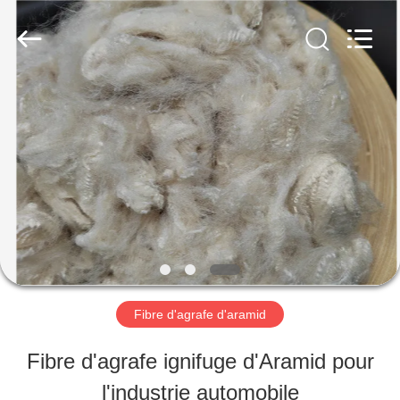
-
2026
CHANGSHU
AZURE
IMP&EXP
CO.LTD.
MAISON
All
Rights
Reserved.
PRODUITS
VIDÉOS
AU
Fibre d'agrafe d'aramid
SUJET
Fibre d'agrafe ignifuge d'Aramid pour
DE
l'industrie automobile