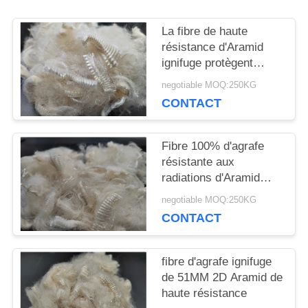
NOUVELLES
La fibre de haute
résistance d'Aramid
ignifuge protègent
CAS
l'habillement
negotiable MOQ:250KG
CONTACT
PLAN
DU
Fibre 100% d'agrafe
résistante aux
SITE
radiations d'Aramid
51MM 2D
negotiable MOQ:250KG
CONTACT
PRIVACY
POLICY
fibre d'agrafe ignifuge
de 51MM 2D Aramid de
haute résistance