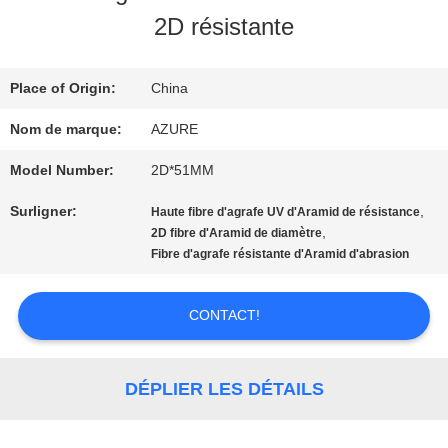
NOUS
2D résistante
VISITE
Place of Origin:
China
D'USINE
Nom de marque:
AZURE
Model Number:
2D*51MM
CONTRÔLE
Surligner:
,
Haute fibre d'agrafe UV d'Aramid de résistance
,
DE
2D fibre d'Aramid de diamètre
Fibre d'agrafe résistante d'Aramid d'abrasion
QUALITÉ
CONTACT!
CONTACTEZ-
DÉPLIER LES DÉTAILS
NOUS