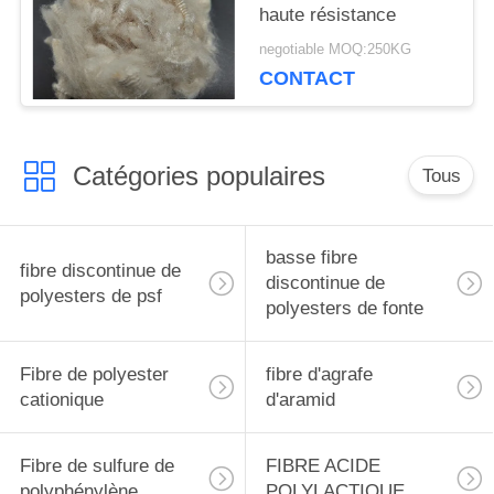
haute résistance
negotiable MOQ:250KG
CONTACT
Catégories populaires
Tous
basse fibre
fibre discontinue de
discontinue de
polyesters de psf
polyesters de fonte
Fibre de polyester
fibre d'agrafe
cationique
d'aramid
Fibre de sulfure de
FIBRE ACIDE
polyphénylène
POLYLACTIQUE