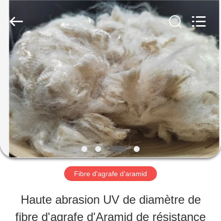
-
2026
CHANGSHU
AZURE
IMP&EXP
CO.LTD.
MAISON
All
Rights
Reserved.
PRODUITS
VIDÉOS
AU
Fibre d'agrafe d'aramid
SUJET
Haute abrasion UV de diamètre de
DE
fibre d'agrafe d'Aramid de résistance