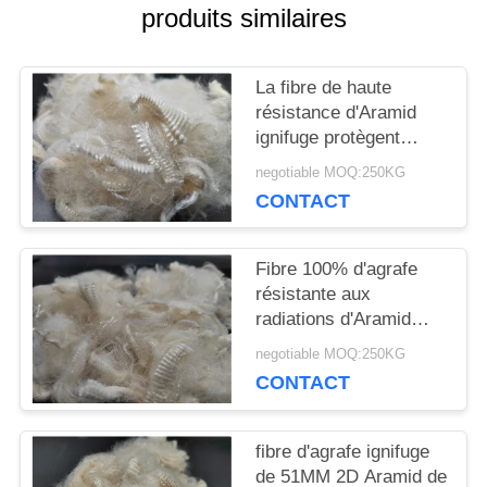
produits similaires
NOUVELLES
La fibre de haute
CAS
résistance d'Aramid
ignifuge protègent
l'habillement
negotiable MOQ:250KG
PLAN
CONTACT
DU
Fibre 100% d'agrafe
SITE
résistante aux
radiations d'Aramid
51MM 2D
PRIVACY
negotiable MOQ:250KG
CONTACT
POLICY
fibre d'agrafe ignifuge
de 51MM 2D Aramid de